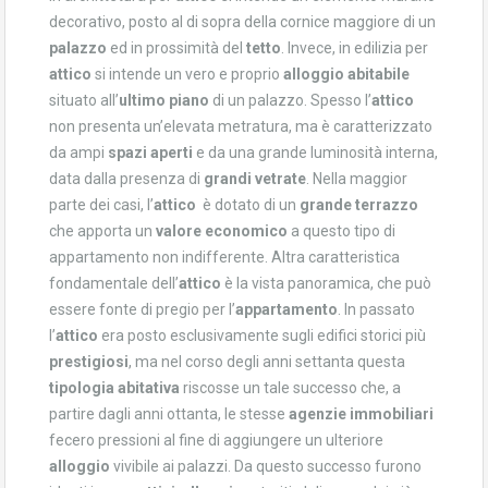
decorativo, posto al di sopra della cornice maggiore di un
palazzo
ed in prossimità del
tetto
. Invece, in edilizia per
attico
si intende un vero e proprio
alloggio abitabile
situato all’
ultimo piano
di un palazzo. Spesso l’
attico
non presenta un’elevata metratura, ma è caratterizzato
da ampi
spazi aperti
e da una grande luminosità interna,
data dalla presenza di
grandi vetrate
. Nella maggior
parte dei casi, l’
attico
è dotato di un
grande terrazzo
che apporta un
valore economico
a questo tipo di
appartamento non indifferente. Altra caratteristica
fondamentale dell’
attico
è la vista panoramica, che può
essere fonte di pregio per l’
appartamento
. In passato
l’
attico
era posto esclusivamente sugli edifici storici più
prestigiosi
, ma nel corso degli anni settanta questa
tipologia abitativa
riscosse un tale successo che, a
partire dagli anni ottanta, le stesse
agenzie immobiliari
fecero pressioni al fine di aggiungere un ulteriore
alloggio
vivibile ai palazzi. Da questo successo furono