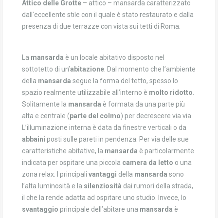
Attico delle Grotte
– attico – mansarda caratterizzato
dall’eccellente stile con il quale è stato restaurato e dalla
presenza di due terrazze con vista sui tetti di Roma.
La
mansarda
è un locale abitativo disposto nel
sottotetto di un’
abitazione
. Dal momento che l’ambiente
della
mansarda
segue la forma del tetto, spesso lo
spazio realmente utilizzabile all’interno è
molto ridotto
.
Solitamente la
mansarda
è formata da una parte più
alta e centrale (
parte del colmo
) per decrescere via via.
L’illuminazione interna è data da finestre verticali o da
abbaini
posti sulle pareti in pendenza. Per via delle sue
caratteristiche abitative, la
mansarda
è particolarmente
indicata per ospitare una piccola
camera da letto
o una
zona relax. I principali
vantaggi
della
mansarda
sono
l’alta luminosità e la
silenziosità
dai rumori della strada,
il che la rende adatta ad ospitare uno studio. Invece, lo
svantaggio
principale dell’abitare una
mansarda
è