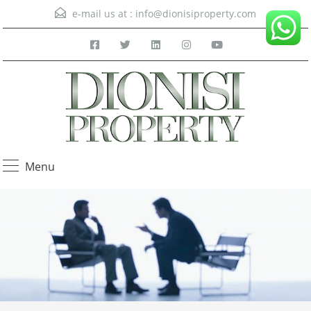
e-mail us at :
info@dionisiproperty.com
Menu