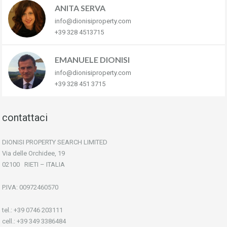
ANITA SERVA
info@dionisiproperty.com
+39 328 4513715
EMANUELE DIONISI
info@dionisiproperty.com
+39 328 451 3715
contattaci
DIONISI PROPERTY SEARCH LIMITED
Via delle Orchidee, 19
02100 RIETI – ITALIA
P.IVA: 00972460570
tel.: +39 0746 203111
cell.: +39 349 3386484