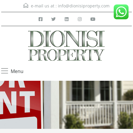
e-mail us at :
info@dionisiproperty.com
Menu