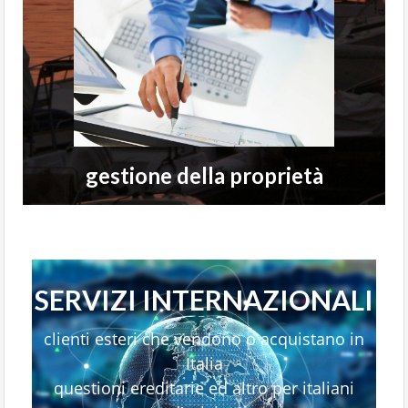
gestione della proprietà
SERVIZI INTERNAZIONALI
clienti esteri che vendono o acquistano in
Italia
questioni ereditarie ed altro per italiani