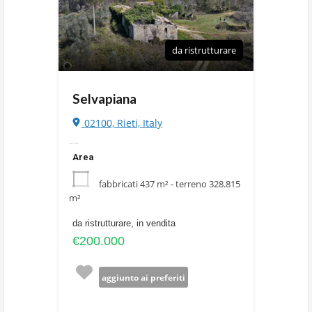
da ristrutturare
Selvapiana
02100, Rieti, Italy
3 Aprile 2014
Area
fabbricati 437 m² - terreno 328.815
m²
da ristrutturare, in vendita
€200.000
aggiunto ai preferiti