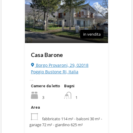
in vendita
Casa Barone
Borgo Provaroni, 29, 02018
Poggio Bustone RI, Italia
1 Aprile 2020
Camere da letto
Bagni
3
1
Area
fabbricato 114 m² - balconi 30 m² -
garage 72 m² - giardino 625 m²