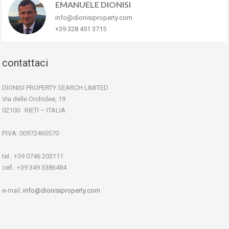
EMANUELE DIONISI
info@dionisiproperty.com
+39 328 451 3715
contattaci
DIONISI PROPERTY SEARCH LIMITED
Via delle Orchidee, 19
02100 RIETI – ITALIA
P.IVA: 00972460570
tel.: +39 0746 203111
cell.: +39 349 3386484
e-mail:
info@dionisiproperty.com