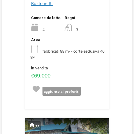
Bustone RI
9 Aprile 2024
Camere da letto
Bagni
2
3
Area
fabbricati 88 m² - corte esclusiva 40
m²
in vendita
€69.000
aggiunto ai preferiti
33