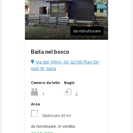
da ristrutturare
Baita nel bosco
Via dei Villini, 50, 02100 Pian De'
Valli RI, Italia
31 Luglio 2025
Camere da letto
Bagni
1
2
Area
fabbricato 65 m²
da ristrutturare, in vendita