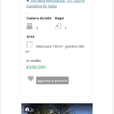
Via della Resistenza, 151, 02014
Cantalice RI, Italia
3 Maggio 2024
Camere da letto
Bagni
3
1
Area
fabbricato 130 m² - giardino 300
m²
in vendita
€100.000
aggiunto ai preferiti
40