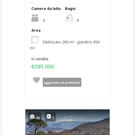
1 Maggio 2026
Camere da letto
Bagni
6
4
Area
fabbricato 260 m² - giardino 454
m²
in vendita
€295.000
aggiunto ai preferiti
48
1