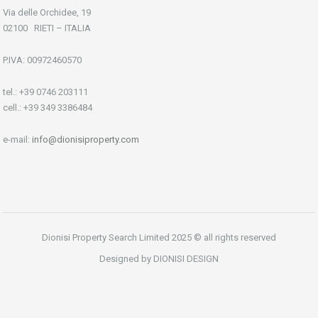
Via delle Orchidee, 19
02100 RIETI – ITALIA
P.IVA: 00972460570
tel.: +39 0746 203111
cell.: +39 349 3386484
e-mail:
info@dionisiproperty.com
Dionisi Property Search Limited 2025 © all rights reserved
Designed by DIONISI DESIGN