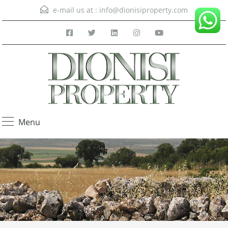
e-mail us at :
info@dionisiproperty.com
Menu