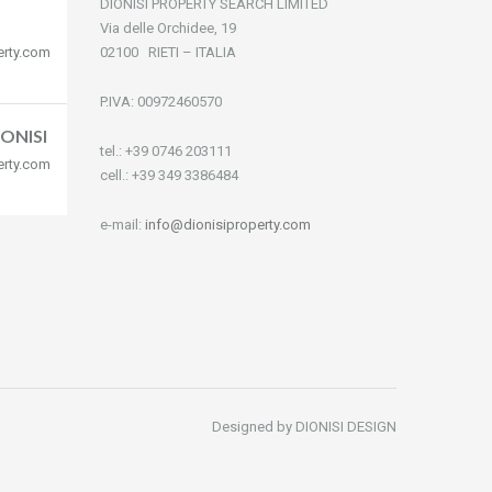
DIONISI PROPERTY SEARCH LIMITED
Via delle Orchidee, 19
erty.com
02100 RIETI – ITALIA
P.IVA: 00972460570
ONISI
tel.: +39 0746 203111
erty.com
cell.: +39 349 3386484
e-mail:
info@dionisiproperty.com
Designed by DIONISI DESIGN