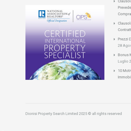
Clausol
Prevede
Compra
Clausol
Contrat
Prezzi 
28 Ago
Bonus M
Luglio 
10 Moti
Immobil
Dionisi Property Search Limited 2025 © all rights reserved