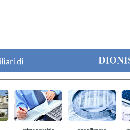
DIONI
liari di
stime e perizie
due diligence
g