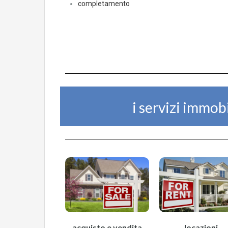
completamento
i servizi immobi
acquisto e vendita
locazioni