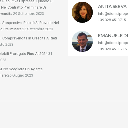
a Risolutiva Espressa: Quando Si
ANITA SERVA
 Nel Contratto Preliminare Di
vendita
29 Settembre 2023
info@dionisiprop
+39 328 4513715
a Sospensiva: Perché Si Prevede Nel
to Preliminare
25 Settembre 2023
EMANUELE DI
Di Compravendita In Crescita A Rieti
info@dionisiprop
sto 2023
+39 328 451 3715
obili Prorogato Fino Al 2024
31
2023
vi Per Scegliere Un Agente
iare
26 Giugno 2023