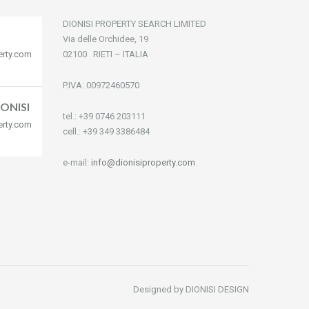
DIONISI PROPERTY SEARCH LIMITED
Via delle Orchidee, 19
erty.com
02100 RIETI – ITALIA
P.IVA: 00972460570
ONISI
tel.: +39 0746 203111
erty.com
cell.: +39 349 3386484
e-mail:
info@dionisiproperty.com
Designed by DIONISI DESIGN