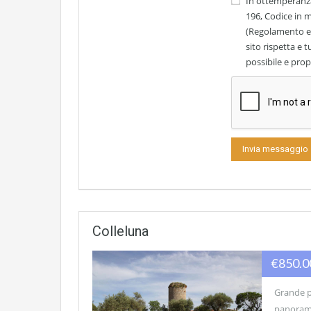
In ottemperanza
196, Codice in m
(Regolamento eu
sito rispetta e t
possibile e propo
Colleluna
€850.
Grande pr
panorami