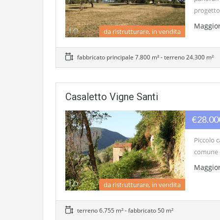
progetto
Maggior
da ristrutturare, in vendita
fabbricato principale 7.800 m² - terreno 24.300 m²
Casaletto Vigne Santi
€28.0
Piccolo c
comune di
Maggior
da ristrutturare, in vendita
terreno 6.755 m² - fabbricato 50 m²