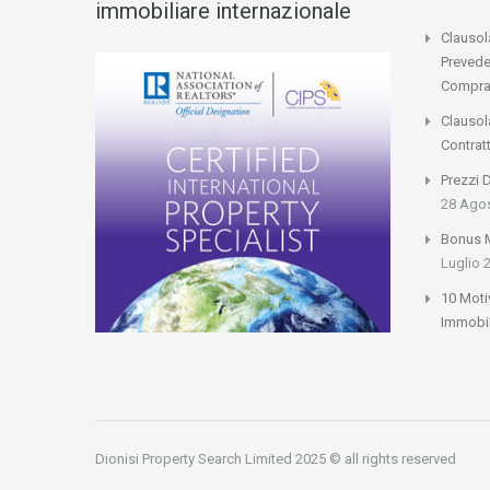
immobiliare internazionale
Clausol
Prevede
Compra
Clausol
Contrat
Prezzi 
28 Ago
Bonus M
Luglio 
10 Moti
Immobil
Dionisi Property Search Limited 2025 © all rights reserved