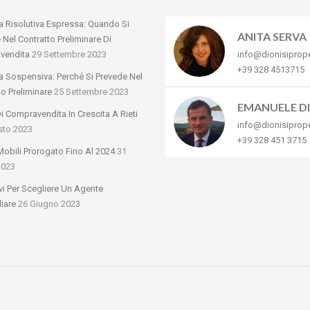
a Risolutiva Espressa: Quando Si
ANITA SERVA
 Nel Contratto Preliminare Di
vendita
29 Settembre 2023
info@dionisiprop
+39 328 4513715
a Sospensiva: Perché Si Prevede Nel
to Preliminare
25 Settembre 2023
EMANUELE DI
Di Compravendita In Crescita A Rieti
info@dionisiprop
sto 2023
+39 328 451 3715
obili Prorogato Fino Al 2024
31
2023
vi Per Scegliere Un Agente
iare
26 Giugno 2023