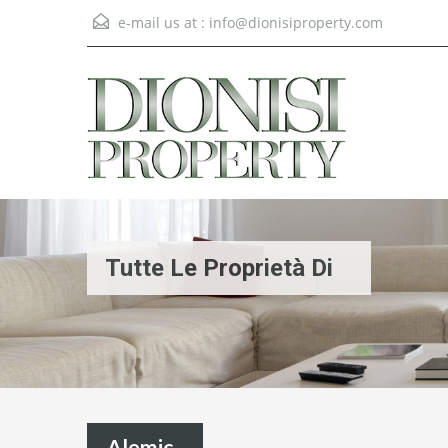
e-mail us at :
info@dionisiproperty.com
Tutte Le Proprietà Di
Alemic