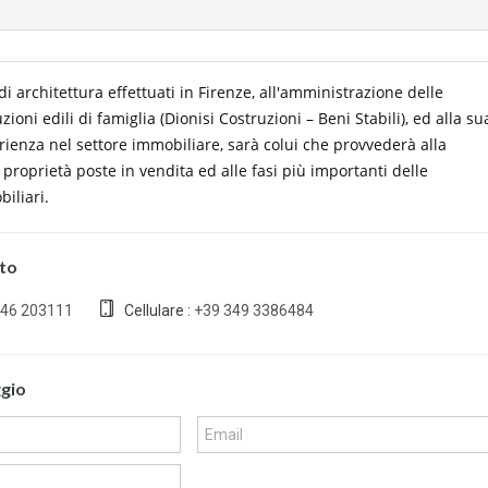
di architettura effettuati in Firenze, all'amministrazione delle
ioni edili di famiglia (Dionisi Costruzioni – Beni Stabili), ed alla su
ienza nel settore immobiliare, sarà colui che provvederà alla
 proprietà poste in vendita ed alle fasi più importanti delle
iliari.
tto
746 203111
Cellulare :
+39 349 3386484
ggio