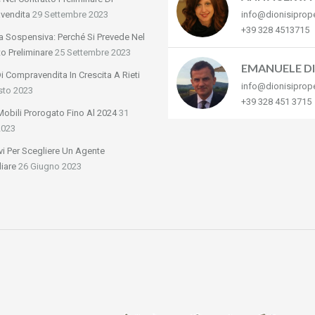
vendita
29 Settembre 2023
info@dionisiprop
+39 328 4513715
a Sospensiva: Perché Si Prevede Nel
to Preliminare
25 Settembre 2023
EMANUELE DI
Di Compravendita In Crescita A Rieti
info@dionisiprop
sto 2023
+39 328 451 3715
obili Prorogato Fino Al 2024
31
2023
vi Per Scegliere Un Agente
iare
26 Giugno 2023