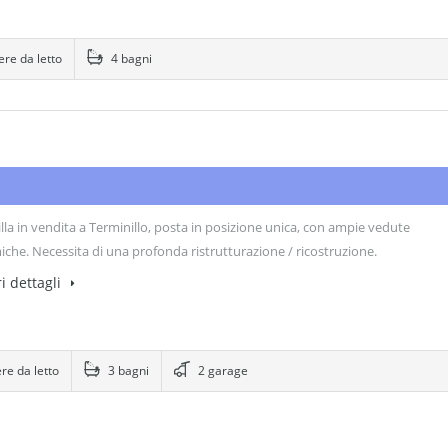
re da letto
4 bagni
illa in vendita a Terminillo, posta in posizione unica, con ampie vedute
che. Necessita di una profonda ristrutturazione / ricostruzione.
i dettagli
e da letto
3 bagni
2 garage