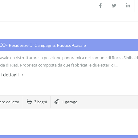
000
- Residenze Di Campagna, Rustico-Casale
asale da ristrutturare in posizione panoramica nel comune di Rocca Sinibal
cia di Rieti. Proprietà composta da due fabbricati e due ettari di…
i dettagli
re da letto
3 bagni
1 garage