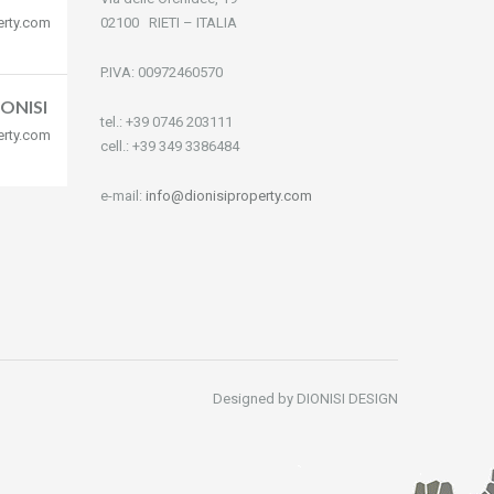
erty.com
02100 RIETI – ITALIA
P.IVA: 00972460570
ONISI
tel.: +39 0746 203111
erty.com
cell.: +39 349 3386484
e-mail:
info@dionisiproperty.com
Designed by DIONISI DESIGN