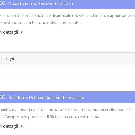
000
- Appartamento, Residenze Di Città
o storico di Torri in Sabina, è disponibile questo caratteristico appartament
e restaurato, con balcone e vista panoramica.
i dettagli
4 bagni
000
- Residenze Di Campagna, Rustico-Casale
 pietra con piscina posto in posizione molto panoramica nei colli sabini del
 Casaprota in provincia di Rieti, di recente costruzione.
i dettagli