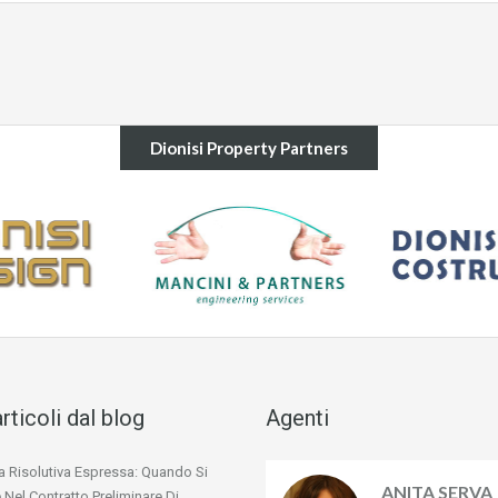
Dionisi Property Partners
articoli dal blog
Agenti
a Risolutiva Espressa: Quando Si
ANITA SERVA
 Nel Contratto Preliminare Di