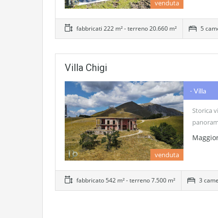
venduta
fabbricati 222 m² - terreno 20.660 m²
5 came
Villa Chigi
- Villa
Storica v
panorami
Maggior
venduta
fabbricato 542 m² - terreno 7.500 m²
3 camer