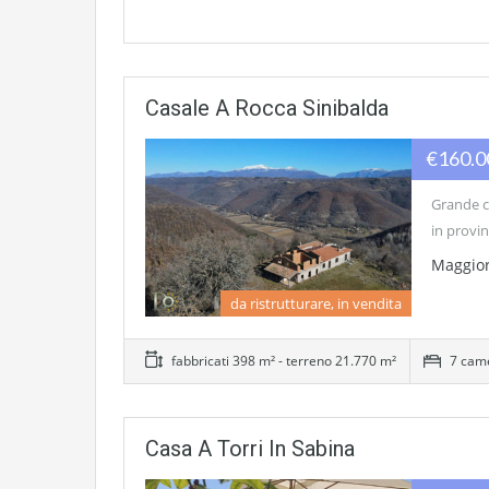
Casale A Rocca Sinibalda
€160.
Grande c
in provin
Maggior
da ristrutturare, in vendita
fabbricati 398 m² - terreno 21.770 m²
7 came
Casa A Torri In Sabina