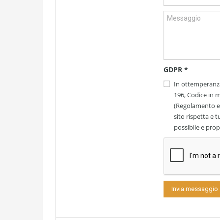
GDPR
*
In ottemperanza
196, Codice in m
(Regolamento eu
sito rispetta e t
possibile e propo