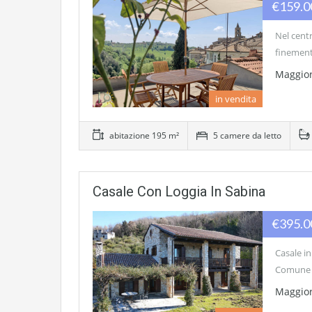
€159.
Nel centr
finement
Maggior
in vendita
abitazione 195 m²
5 camere da letto
Casale Con Loggia In Sabina
€395.
Casale in
Comune di
Maggior