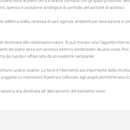
accianti sono al piano terra a diretto contatto con gli spazi produttivi. N
ano, spesso in posizione strategica di controllo del portone di accesso.
orte adibiti a stalla, rimessa di carri agricoli, ambienti per lavorazione e c
destinata alle celebrazioni sacre. Si può trovare una Cappella interna p
mbienti del piano terra con accesso esterno evidenziato da una croce, fino
rta da cupola o affiancata da un evidente campanile.
etture rurali in esame. La torre è l’elemento più importante della struttur
oggiate su mensoloni di pietra e collocate agli angoli permettevano il co
masseria era destinata all’ allevamento del bestiame ovino.