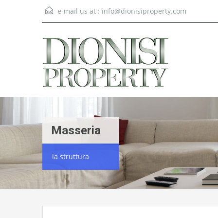
e-mail us at :
info@dionisiproperty.com
Masseria
la struttura