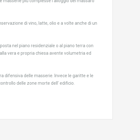
elle masserie più complesse l’alloggio del massaro
onservazione di vino, latte, olio e a volte anche di un
osta nel piano residenziale o al piano terra con
 alla vera e propria chiesa avente volumetria ed
a difensiva delle masserie. Invece le garitte e le
ntrollo delle zone morte dell’ edificio.