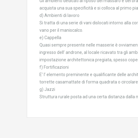
Gli ambienti dedicati al riposo del massaro e dei br
acquista una sua specificità e si colloca al primo pi
d) Ambienti di lavoro
Si tratta di una serie di vani dislocati intorno alla c
vano per il maniscalco.
e) Cappella
Quasi sempre presente nelle masserie è ovviamente 
ingresso dell’ androne, al locale ricavato tra gli a
impostazione architettonica pregiata, spesso cope
f) Fortificazioni
E’ l’ elemento preminente e qualificante delle archit
torrette casamattate di forma quadrata o circolare p
g) Jazzi
Struttura rurale posta ad una certa distanza dalla 