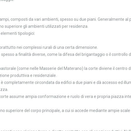
i, composti da vari ambienti, spesso su due piani. Generalmente al pian
no superiore gli ambienti utilizzati per residenza.
elementi tipologici:
oprattutto nei complessi rurali di una certa dimensione.
spesso a finalità diverse, come la difesa del brigantaggio o il controllo da
pastorale (come nelle Masserie del Materano) la corte diviene il centro d
azione produttiva e residenziale.
 è completamente circondata da edifici a due piani e dà accesso ed illu
ezza.
a corte assume ampia conformazione e ruolo di vera e propria piazza int
no superiore del corpo principale, a cui si accede mediante ampie scale c