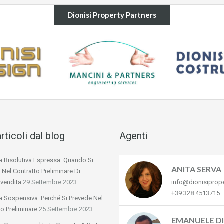
Dionisi Property Partners
articoli dal blog
Agenti
a Risolutiva Espressa: Quando Si
ANITA SERVA
 Nel Contratto Preliminare Di
vendita
29 Settembre 2023
info@dionisiprop
+39 328 4513715
a Sospensiva: Perché Si Prevede Nel
to Preliminare
25 Settembre 2023
EMANUELE DI