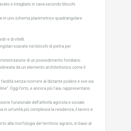
cavato e intagliato in cava secondo blocchi
uite in uno schema planimetrico quadrangolare
 e di vitelli.
angolari scavate nei blocchi di pietra per
’amministrazione di un possedimento fondiario.
tolineata da un elemento architettonico come il
facilità senza ricorrere al distante podere e ove sia
ine”. Oggi l’orto, e ancora più l’aia, rappresentano
sione funzionale dell’attività agricola e sociale.
a in un’unità più complessa la residenza, il lavoro e
 alla morfologia del territorio agrario, in base al