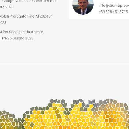
Di Compravendita In Crescita A Rieti
info@dionisiprop
sto 2023
+39 328 451 3715
obili Prorogato Fino Al 2024
31
2023
vi Per Scegliere Un Agente
iare
26 Giugno 2023