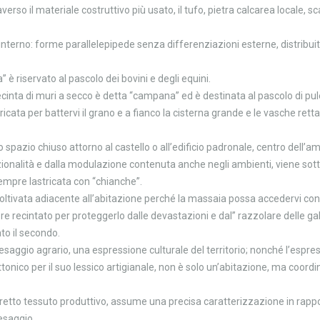
erso il materiale costruttivo più usato, il tufo, pietra calcarea locale, s
 interno: forme parallelepipede senza differenziazioni esterne, distrib
è riservato al pascolo dei bovini e degli equini.
ta di muri a secco è detta “campana” ed è destinata al pascolo di puledri
ricata per battervi il grano e a fianco la cisterna grande e le vasche rett
 spazio chiuso attorno al castello o all’edificio padronale, centro dell
nzionalità e dalla modulazione contenuta anche negli ambienti, viene sot
sempre lastricata con “chianche”.
coltivata adiacente all’abitazione perché la massaia possa accedervi con 
e recintato per proteggerlo dalle devastazioni e dal” razzolare delle gall
to il secondo.
aesaggio agrario, una espressione culturale del territorio; nonché l’espres
onico per il suo lessico artigianale, non è solo un’abitazione, ma coordin
etto tessuto produttivo, assume una precisa caratterizzazione in rapporto
esaggio.