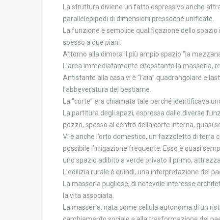
La struttura diviene un fatto espressivo anche attrav
parallelepipedi di dimensioni pressoché unificate.
La funzione è semplice qualificazione dello spazio
spesso a due piani.
Attorno alla dimora il più ampio spazio “la mezzana” 
L’area immediatamente circostante la masseria, recin
Antistante alla casa vi è “l’aia” quadrangolare e last
l’abbeveratura del bestiame.
La “corte” era chiamata tale perché identificava uno
La partitura degli spazi, espressa dalle diverse fu
pozzo, spesso al centro della corte interna, quasi 
Vi è anche l’orto domestico, un fazzoletto di terra 
possibile l’irrigazione frequente. Esso è quasi sempr
uno spazio adibito a verde privato il primo, attrezza
L’edilizia rurale è quindi, una interpretazione del p
La masseria pugliese, di notevole interesse architett
la vita associata.
La masseria, nata come cellula autonoma di un ristr
cambiamento sociale e alla trasformazione del pa