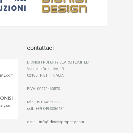
contattaci
DIONISI PROPERTY SEARCH LIMITED
Via delle Orchidee, 19
erty.com
02100 RIETI – ITALIA
P.IVA: 00972460570
ONISI
tel.: +39 0746 203111
erty.com
cell.: +39 349 3386484
e-mail:
info@dionisiproperty.com