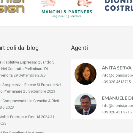
articoli dal blog
Agenti
a Risolutiva Espressa: Quando Si
ANITA SERVA
 Nel Contratto Preliminare Di
vendita
29 Settembre 2023
info@dionisiprop
+39 328 4513715
a Sospensiva: Perché Si Prevede Nel
to Preliminare
25 Settembre 2023
EMANUELE DI
Di Compravendita In Crescita A Rieti
info@dionisiprop
sto 2023
+39 328 451 3715
obili Prorogato Fino Al 2024
31
2023
vi Per Scegliere Un Agente