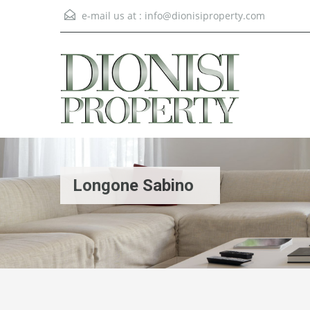
e-mail us at :
info@dionisiproperty.com
Longone Sabino