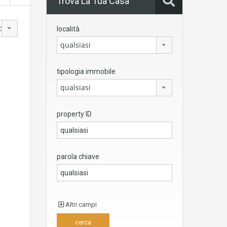
Trova La Tua Casa
chio
località
qualsiasi
tipologia immobile
qualsiasi
property ID
parola chiave
Altri campi