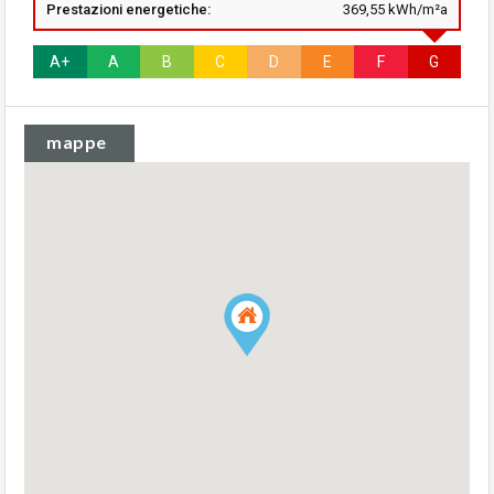
Prestazioni energetiche:
369,55 kWh/m²a
A+
A
B
C
D
E
F
G
mappe