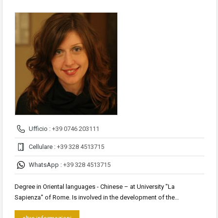
Ufficio :
+39 0746 203111
Cellulare :
+39 328 4513715
WhatsApp :
+39 328 4513715
Degree in Oriental languages ​​- Chinese – at University "La
Sapienza" of Rome. Is involved in the development of the…