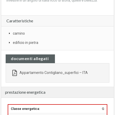
investire in un angolo di Italia ricco di storia, quiete e bellezza.
Caratteristiche
camino
edificio in pietra
documenti allegati
Appartamento Contigliano_superfici – ITA
prestazione energetica
Classe energetica:
G