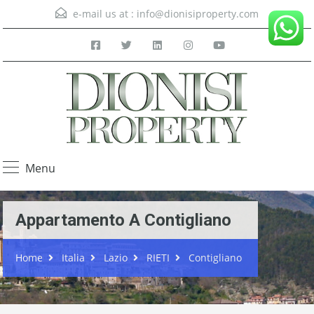
e-mail us at :
info@dionisiproperty.com
Menu
Appartamento A Contigliano
Home
Italia
Lazio
RIETI
Contigliano