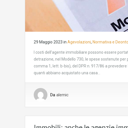
29 Maggio 2023
in
Agevolazioni
,
Normativa e Deonto
I costi dell’agente immobiliare possono essere portati
detrazione, nel Modello 730, le spese sostenute per pa
comma 1, lett. b-bis), del DPR n. 917/86 a prevedere
quanti abbiano acquistato una casa…
Da
alemic
Immobili: anche le agenzie imm