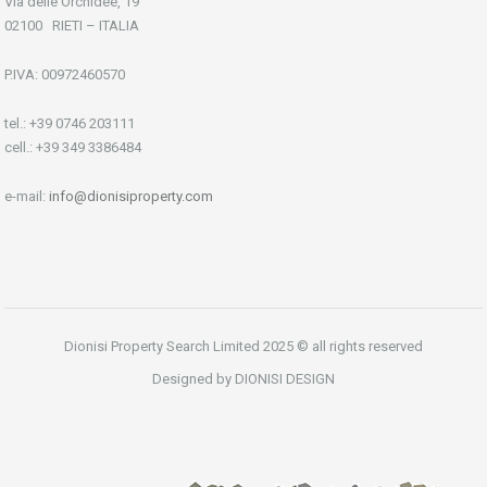
Via delle Orchidee, 19
02100 RIETI – ITALIA
P.IVA: 00972460570
tel.: +39 0746 203111
cell.: +39 349 3386484
e-mail:
info@dionisiproperty.com
Dionisi Property Search Limited 2025 © all rights reserved
Designed by DIONISI DESIGN