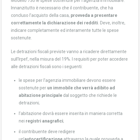
Modello 730 le spese sostenute per l’agenzia immobiliare.
Innanzitutto è necessario che il contribuente, che ha
concluso l’acquisto della casa,
provveda a presentare
correttamente la dichiarazione dei redditi
. Deve, inoltre,
indicare completamente ed interamente tutte le spese
sostenute.
Le detrazioni fiscali previste vanno a ricadere direttamente
sull’Irpef, nella misura del 19%. I requisiti per poter accedere
alle detrazioni fiscali sono i seguenti:
le spese per l’agenzia immobiliare devono essere
sostenute per
un immobile che verrà adibito ad
abitazione principale
dal soggetto che richiede le
detrazioni;
l’abitazione dovrà essere inserita in maniera corretta
nei
registri anagrafici
;
il contribuente deve redigere
un’
autocertificazione
attraverso la quale provveda a