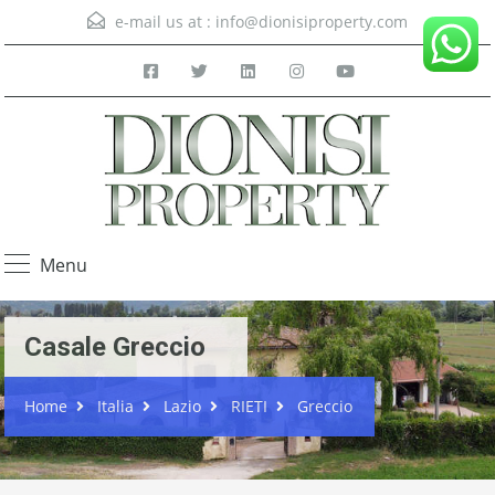
e-mail us at :
info@dionisiproperty.com
Menu
Casale Greccio
Home
Italia
Lazio
RIETI
Greccio